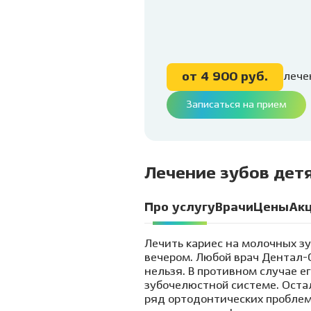
Ванцетти, 77
детей
Профессиональная
гигиена и чистка зубов
Клиника на Гребенщикова,
Удале
1 (Родники)
Детск
Лечен
от 4 900 руб.
лече
нарко
Записаться на прием
Лечен
седац
Травм
Лечен
Лечение зубов дет
детя
Пласт
Про услугу
Врачи
Цены
Ак
Подр
Лечить кариес на молочных зу
стом
вечером. Любой врач Дентал-
нельзя. В противном случае е
зубочелюстной системе. Оста
ряд ортодонтических проблем