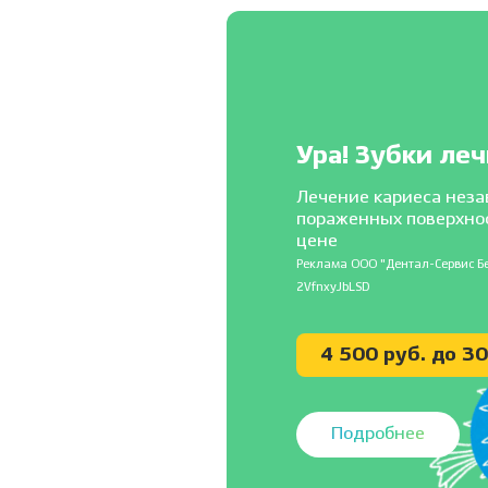
Ура! Зубки леч
Лечение кариеса неза
пораженных поверхно
цене
Реклама ООО "Дентал-Сервис Бе
2VfnxyJbLSD
4 500 руб. до 3
Подробнее