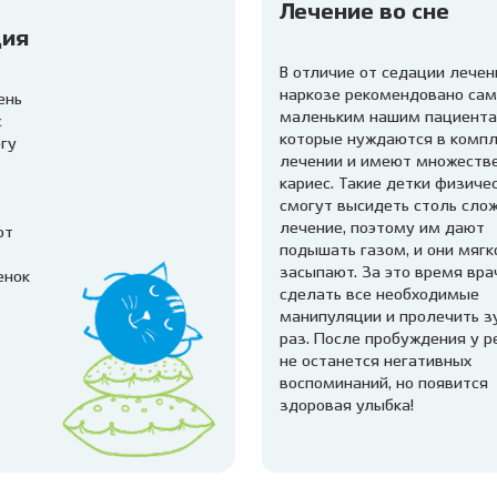
Лечение во сне
ция
В отличие от седации лечен
наркозе рекомендовано са
ень
маленьким нашим пациента
с
которые нуждаются в комп
гу
лечении и имеют множеств
кариес. Такие детки физиче
смогут высидеть столь сло
лечение, поэтому им дают
ют
подышать газом, и они мягк
засыпают. За это время вра
енок
сделать все необходимые
манипуляции и пролечить з
раз. После пробуждения у р
не останется негативных
воспоминаний, но появится
здоровая улыбка!