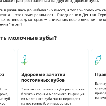
я может распространиться на другие здоровые зубы.
ия развилась до небывалых высот, и теперь полечить кар
ления — это новая реальность. Ежедневно в Дентал-Сер
ьких непосед, которые — внимание: после лечения не х
ния “игры”!
ить молочные зубы?
ся
Здоровые зачатки
Пра
постоянных зубов
Если з
стано
 Если
Зачаток постоянного зуба расположен
приво
рока,
близко к корням молочного. Инфекция
кишеч
ый зуб
из молочного зуба часто переходит
кус
на постоянный, они вырастают