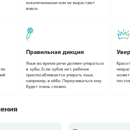
искалеченными или не вырастают
вовсе.
Правильная дикция
Увер
Язык во время речи должен упираться
Красот
тях
в зубы. Если зубов нет, ребенок
некра
ний
приспосабливается упирать язык,
может
например, в нёбо. Переучиваться ему
постоя
будет очень сложно.
чения