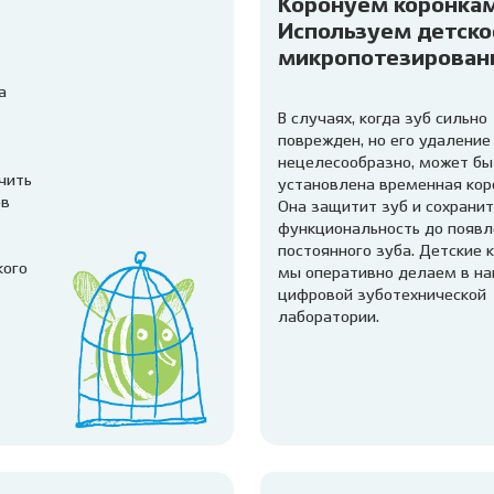
Коронуем коронкам
Используем детско
микропотезирован
а
В случаях, когда зуб сильно
поврежден, но его удаление
нецелесообразно, может бы
чить
установлена временная кор
ов
Она защитит зуб и сохранит
функциональность до появл
постоянного зуба. Детские 
кого
мы оперативно делаем в н
цифровой зуботехнической
лаборатории.