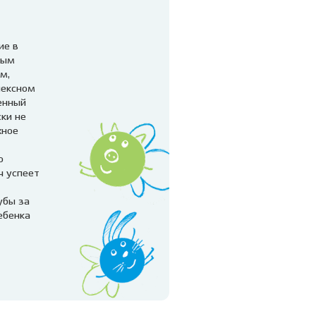
ие в
мым
м,
лексном
енный
ски не
жное
о
ч успеет
убы за
ебенка