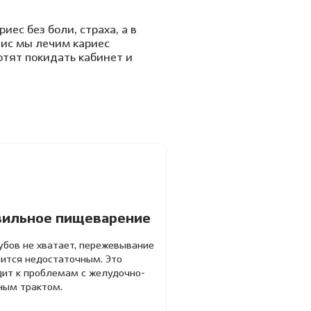
иес без боли, страха, а в
вис мы лечим кариес
отят покидать кабинет и
вильное пищеварение
убов не хватает, пережевывание
вится недостаточным. Это
дит к проблемам с желудочно-
ным трактом.