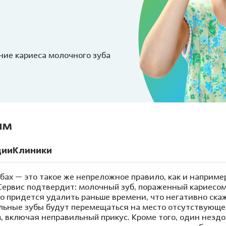
Клиника на пл. Карла
Виниры
Лечение под
Маркса, 1
Детский стоматолог-
ние молочных зубов
Вкладка на зуб
Лечение под 
хирург
ая ортодонтия
Коронки
Хирургичес
ие детей под
Мостовидный протез
стоматолог
ние кариеса молочного зуба
зом
Съемное протезирование
Удаление зу
ие детей под
зубов
ией
Удаление зуб
Лечение ВНЧС
а детского зуба
Удаление кис
Пародонтология
ие зубов особенным
Лечение пери
ям
м
(флюса)
Консервативная
ика уздечки
пародонтология
Лечение пер
ции
Клиники
Хирургическая
остковая
пародонтология
бах — это такое же непреложное правило, как и например
атология
Сервис подтвердит: молочный зуб, пораженный кариесом
го придется удалить раньше времени, что негативно ска
льные зубы будут перемещаться на место отсутствующего
, включая неправильный прикус. Кроме того, один нездо