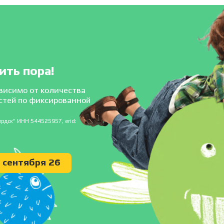
ить пора!
висимо от количества
стей по фиксированной
рдск" ИНН 544525957, erid:
0 сентября 26