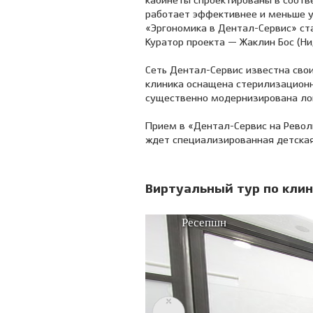
кабинеты спроектированы в соотве
работает эффективнее и меньше ус
«Эргономика в Дентал-Сервис» ста
Куратор проекта — Жаклин Бос (Н
Сеть Дентал-Сервис известна сво
клиника оснащена стерилизационн
существенно модернизирована лог
Прием в «Дентал-Сервис на Револю
ждет специализированная детская 
Виртуальный тур по клин