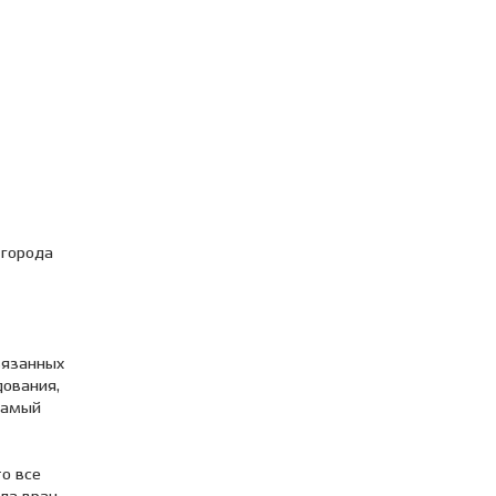
 города
вязанных
дования,
самый
то все