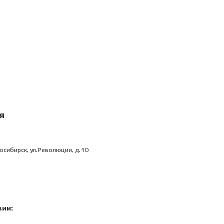
я
осибирск, ул.Революции, д.10
зии: