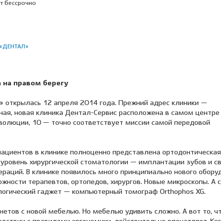
т бессрочно
 «ДЕНТАЛ»
 на правом берегу
» открылась 12 апреля 2014 года. Прежний адрес клиники —
сная, новая клиника Дентал-Сервис расположена в самом центре
еволюции, 10 — точно соответствует миссии самой передовой
ациентов в клинике полноценно представлена ортодонтическая
 уровень хирургической стоматологии — имплантации зубов и с
ераций. В клинике появилось много принципиально нового обору
ности терапевтов, ортопедов, хирургов. Новые микроскопы. А 
огический гаджет — компьютерный томограф Orthophos XG.
нетов с новой мебелью. Но мебелью удивить сложно. А вот то, ч