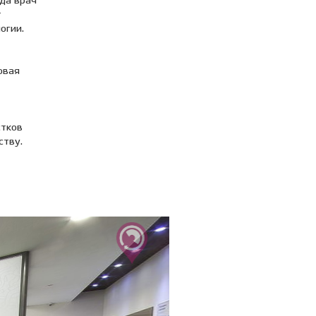
да врач
т
огии.
овая
стков
ству.