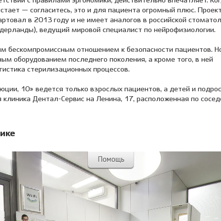
тствии с правилами эргономики, действительно впечатляет. Ког
тает — согласитесь, это и для пациента огромный плюс. Проек
ртовал в 2013 году и не имеет аналогов в российской стоматол
идерланды), ведущий мировой специалист по нейрофизиологии.
им бескомпромиссным отношением к безопасности пациентов. Н
ым оборудованием последнего поколения, а кроме того, в ней
истика стерилизационных процессов.
ции, 10» ведется только взрослых пациентов, а детей и подро
клиника Дентал-Сервис на Ленина, 17, расположенная по сосед
ике