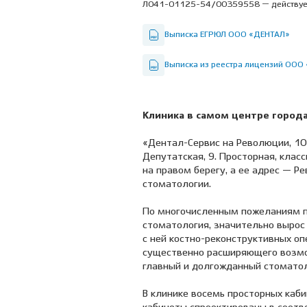
Л041-01125-54/00359558 — действуе
Выписка ЕГРЮЛ ООО «ДЕНТАЛ»
Выписка из реестра лицензий ООО
Клиника в самом центре города
«Дентал-Сервис на Революции, 10
Депутатская, 9. Просторная, клас
на правом берегу, а ее адрес — Р
стоматологии.
По многочисленным пожеланиям п
стоматология, значительно вырос
с ней костно-реконструктивных оп
существенно расширяющего возмож
главный и долгожданный стоматол
В клинике восемь просторных каби