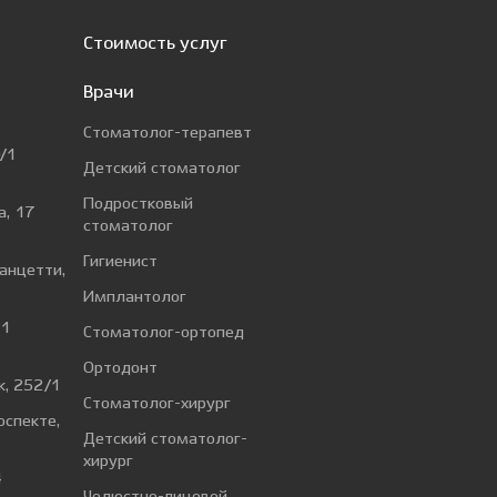
Стоимость услуг
Врачи
Стоматолог-терапевт
/1
Детский стоматолог
Подростковый
а, 17
стоматолог
Гигиенист
Ванцетти,
Имплантолог
 1
Стоматолог-ортопед
Ортодонт
к, 252/1
Стоматолог-хирург
оспекте,
Детский стоматолог-
хирург
4
Челюстно-лицевой