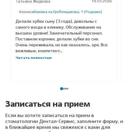
Татьяна Жидкова
Ана
19.03.2026
Клиника
Клиника на Гребенщикова, 1 (Родники)
К
Делали зубки сыну (3 года), довольны с
самого входа в клинику. Обслуживание на
В
высшем уровне! Замечательный персонал.
Ле
Поставили коронки, делали зубки во сне.
6-
Очень переживала, но как оказалось, зря. Все
Ан
вежливые, компетент...
Пер
Читать полностью
мн
вол
Чи
Записаться на прием
Если вы хотите записаться на прием в
стоматологии Дентал-Сервис, заполните форму, и
в ближайшее время мы свяжемся с вами для