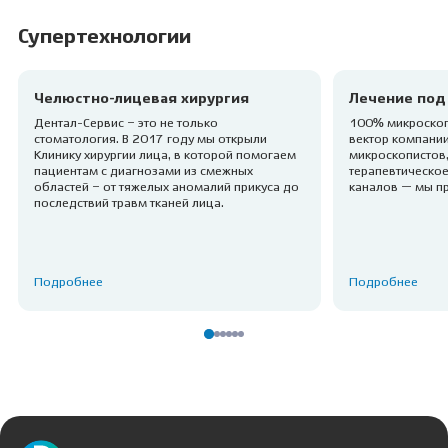
Супертехнологии
Челюстно-лицевая хирургия
Лечение под
Дентал-Сервис – это не только
100% микроскоп
стоматология. В 2017 году мы открыли
вектор компании
Клинику хирургии лица, в которой помогаем
микроскопистов,
пациентам с диагнозами из смежных
терапевтическое
областей – от тяжелых аномалий прикуса до
каналов — мы п
последствий травм тканей лица.
Подробнее
Подробнее