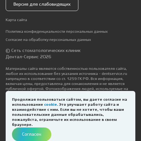
Версия для слабовидящих
Карта сайта
Политика конфиденциальности персональных данных
Согласие на обработку персональных данных
© Сеть стоматологических клиник
Дентал-Сервис 2026
Материалы сайта являются собственностью пользователя сайта,
любое их использование без указания источника - dentservice.ru
запрещено в соответствии со ст. 1259 ГК РФ. Вся информация,
включая цены, предоставлена для ознакомления и не является
публичной офертой. Фотоизображения людей, используемые на
сайте, размещены исключительно с их согласия в рамках трудовых и
гражданско-правовых отношений с ними.
Продолжая пользоваться сайтом, вы даете согласие на
использование
cookie.
Это улучшает работу сайта и
Дизайн и разработка —
Космос-Веб
взаимодействие с ним. Если вы не хотите, чтобы ваши
пользовательские данные обрабатывались,
пожалуйста, ограничьте их использование в своем
ИМЕЮТСЯ ПРОТИВОПОКАЗАНИЯ.
браузере.
НЕОБХОДИМА КОНСУЛЬТАЦИЯ
Согласен
СПЕЦИАЛИСТА