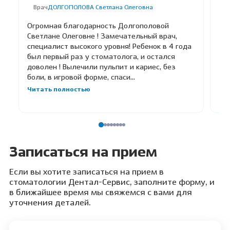
Врач
ДОЛГОПОЛОВА Светлана Олеговна
В
Огромная благодарность Долгополовой
Хо
Светлане Олеговне ! Замечательный врач,
вр
специалист высокого уровня! Ребенок в 4 года
На
был первый раз у стоматолога, и остался
Мы
доволен ! Вылечили пульпит и кариес, без
ле
боли, в игровой форме, спаси...
Сын
У на
Читать полностью
Чи
Записаться на прием
Если вы хотите записаться на прием в
стоматологии Дентал-Сервис, заполните форму, и
в ближайшее время мы свяжемся с вами для
уточнения деталей.