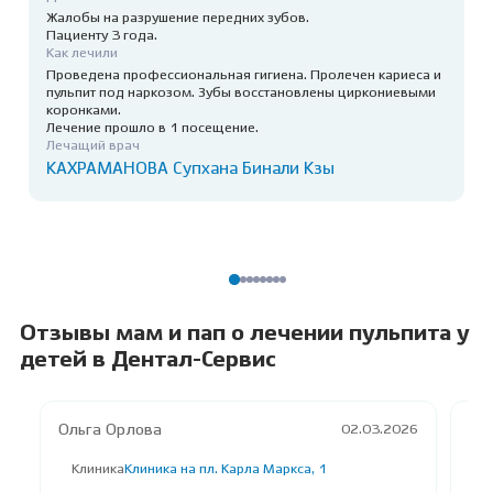
Жалобы на разрушение передних зубов.
Пациенту 3 года.
Как лечили
Проведена профессиональная гигиена. Пролечен кариеса и
пульпит под наркозом. Зубы восстановлены циркониевыми
коронками.
Лечение прошло в 1 посещение.
Лечащий врач
КАХРАМАНОВА Супхана Бинали Кзы
Отзывы мам и пап о лечении пульпита у
детей в Дентал-Сервис
Ольга Орлова
Ва
02.03.2026
Клиника
Клиника на пл. Карла Маркса, 1
К