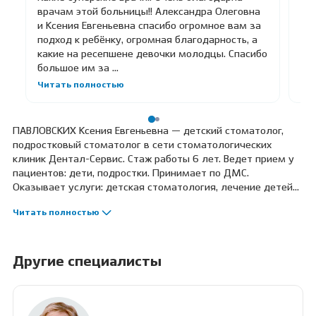
Реб
врачам этой больницы!! Александра Олеговна
при
и Ксения Евгеньевна спасибо огромное вам за
мн
подход к ребёнку, огромная благодарность, а
до
какие на ресепшене девочки молодцы. Спасибо
одн
большое им за ...
Чи
Читать полностью
ПАВЛОВСКИХ Ксения Евгеньевна — детский стоматолог,
подростковый стоматолог в сети стоматологических
клиник Дентал-Сервис. Стаж работы 6 лет. Ведет прием у
пациентов: дети, подростки. Принимает по ДМС.
Оказывает услуги: детская стоматология, лечение детей
под наркозом, лечение детей под седацией, лечение
Читать полностью
кариеса у детей, лечение пульпита у детей,
профессиональная гигиена и чистка для детей,
профилактический осмотр у детей, лечение зубов
особенным детям, профессиональная гигиена и чистка
Другие специалисты
зубов, подростковая стоматология. Профессиональные
навыки: лечение под микроскопом, лечение под наркозом,
лечение под седацией, прием по протоколу GBT,
микропротезирование вкладками, прием особенных детей,