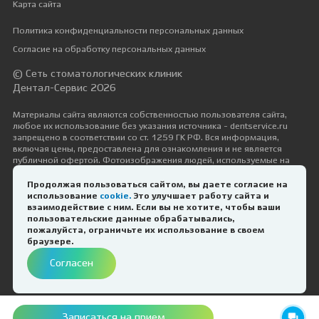
Карта сайта
Политика конфиденциальности персональных данных
Согласие на обработку персональных данных
© Сеть стоматологических клиник
Дентал-Сервис 2026
Материалы сайта являются собственностью пользователя сайта,
любое их использование без указания источника - dentservice.ru
запрещено в соответствии со ст. 1259 ГК РФ. Вся информация,
включая цены, предоставлена для ознакомления и не является
публичной офертой. Фотоизображения людей, используемые на
сайте, размещены исключительно с их согласия в рамках трудовых и
гражданско-правовых отношений с ними.
Продолжая пользоваться сайтом, вы даете согласие на
использование
cookie.
Это улучшает работу сайта и
Дизайн и разработка —
Космос-Веб
взаимодействие с ним. Если вы не хотите, чтобы ваши
пользовательские данные обрабатывались,
пожалуйста, ограничьте их использование в своем
ИМЕЮТСЯ ПРОТИВОПОКАЗАНИЯ.
браузере.
НЕОБХОДИМА КОНСУЛЬТАЦИЯ
Согласен
СПЕЦИАЛИСТА
Записаться на прием