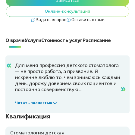
Записаться
Онлайн-консультация
Задать вопрос
Оставить отзыв
О враче
Услуги
Стоимость услуг
Расписание
Для меня профессия детского стоматолога
— не просто работа, а призвание. Я
искренне люблю то, чем занимаюсь каждый
день, дорожу доверием своих пациентов и
постоянно совершенствую
профессиональные навыки, стремясь
доводить результаты до идеала. Очень
Читать полностью
рада быть на своем месте.
Квалификация
Стоматология детская