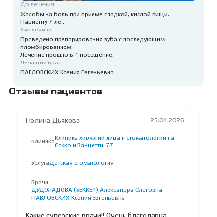
До лечения
Жалобы на боль при приеме сладкой, кислой пищи.
Пациенту 7 лет.
Как лечили
Проведено препарирования зуба с последующим
пломбированием.
Лечение прошло в 1 посещение.
Лечащий врач
ПАВЛОВСКИХ Ксения Евгеньевна
Отзывы пациентов
Полина Дьякова
Ир
25.04.2026
Клиника хирургии лица и стоматологии на
Клиника
К
Сакко и Ванцетти, 77
Услуга
Детская стоматология
У
Л
Врачи
ДУДОЛАДОВА (БЕККЕР) Александра Олеговна,
В
ПАВЛОВСКИХ Ксения Евгеньевна
Вож
Какие суперские врачи!! Очень благодарна