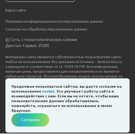
Карта сайта
Политика конфиденциальности персональных данных
Согласие на обработку персональных данных
© Сеть стоматологических клиник
Дентал-Сервис 2026
Материалы сайта являются собственностью пользователя сайта,
любое их использование без указания источника - dentservice.ru
запрещено в соответствии со ст. 1259 ГК РФ. Вся информация,
включая цены, предоставлена для ознакомления и не является
публичной офертой. Фотоизображения людей, используемые на
сайте, размещены исключительно с их согласия в рамках трудовых и
гражданско-правовых отношений с ними.
Продолжая пользоваться сайтом, вы даете согласие на
использование
cookie.
Это улучшает работу сайта и
Дизайн и разработка —
Космос-Веб
взаимодействие с ним. Если вы не хотите, чтобы ваши
пользовательские данные обрабатывались,
Оператор онлайн
пожалуйста, ограничьте их использование в своем
ИМЕЮТСЯ ПРОТИВОПОКАЗАНИЯ.
браузере.
Здравствуйте! Буду рада
НЕОБХОДИМА КОНСУЛЬТАЦИЯ
помочь Вам!
Согласен
СПЕЦИАЛИСТА