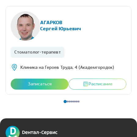
стоматология. Профессиональные навыки: лечение под
микроскопом, лечение под наркозом, лечение под
седацией, прием по протоколу GBT, прием особенных
детей, бережная адаптация к стоматологическому приему,
АГАРКОВ
герметизация фиссур.
Сергей Юрьевич
Стоматолог-терапевт
Клиника на Героев Труда, 4 (Академгородок)
Записаться
Расписание