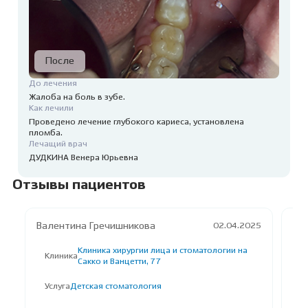
До лечения
Жалоба на боль в зубе.
Как лечили
Проведено лечение глубокого кариеса, установлена
пломба.
Лечащий врач
ДУДКИНА Венера Юрьевна
Отзывы пациентов
Валентина Гречишникова
П*
02.04.2025
Клиника хирургии лица и стоматологии на
Клиника
К
Сакко и Ванцетти, 77
Услуга
Детская стоматология
У
П