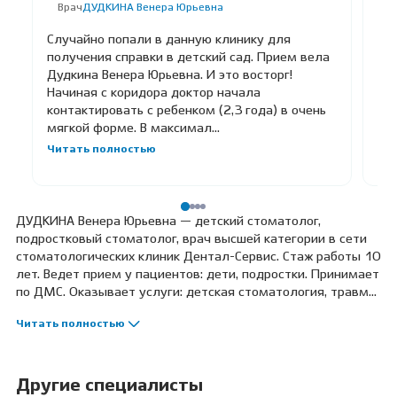
Врач
ДУДКИНА Венера Юрьевна
В
Случайно попали в данную клинику для
Об
получения справки в детский сад. Прием вела
Сл
Дудкина Венера Юрьевна. И это восторг!
за
Начиная с коридора доктор начала
Юр
контактировать с ребенком (2,3 года) в очень
вн
мягкой форме. В максимал...
пр
Читать полностью
Чи
ДУДКИНА Венера Юрьевна — детский стоматолог,
подростковый стоматолог, врач высшей категории в сети
стоматологических клиник Дентал-Сервис. Стаж работы 10
лет. Ведет прием у пациентов: дети, подростки. Принимает
по ДМС. Оказывает услуги: детская стоматология, травма
детского зуба, лечение детей под наркозом, лечение
Читать полностью
детей под седацией, лечение кариеса у детей, лечение
пульпита у детей, профессиональная гигиена и чистка для
детей, детские коронки, профилактический осмотр у детей,
лечение зубов особенным детям, подростковая
Другие специалисты