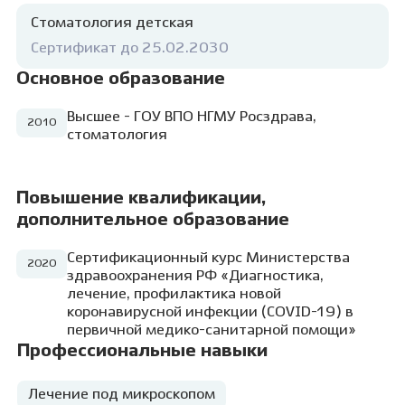
современные практические и
теоретические знания: как в детской
Стоматология детская
стоматологии, так и в детской психологии.
Сертификат до 25.02.2030
Самая лучшая награда для меня —
положительные эмоции ребёнка после
Основное образование
стоматологического приёма!
Высшее - ГОУ ВПО НГМУ Росздрава,
2010
стоматология
Повышение квалификации,
дополнительное образование
Сертификационный курс Министерства
2020
здравоохранения РФ «Диагностика,
лечение, профилактика новой
коронавирусной инфекции (COVID-19) в
первичной медико-санитарной помощи»
Профессиональные навыки
Лечение под микроскопом