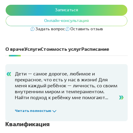
Записаться
Онлайн-консультация
Задать вопрос
Оставить отзыв
О враче
Услуги
Стоимость услуг
Расписание
Дети — самое дорогое, любимое и
прекрасное, что есть у нас в жизни! Для
меня каждый ребёнок — личность, со своим
внутренним миром и темпераментом.
Найти подход к ребёнку мне помогают
знания по психологии, ведь для успешного
и качественного лечения необходимо
Читать полностью
сотрудничество со стороны ребёнка. Я
люблю свою работу, люблю
Квалификация
профессионально развиваться, получать