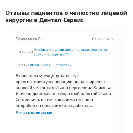
Отзывы пациентов о челюстно-лицевой
хирургии в Дентал-Сервис
Елизавета В.
В*
07.07.2026
Клиника хирургии лица и стоматологии на
Клиника
К
Сакко и Ванцетти, 77
Врач
КЛИМОВ Иван Сергеевич
В
В прошлом месяце делала тут
Пр
ортогнатическую операцию по расширению
пр
верхней челюсти у Ивана Сергеевича Климова
ва
Я очень довольна и аккуратной работой Ивана
об
Сергеевича, и тем, как внимательно и
об
подробно он объяснил план работы ...
об
леч
Читать полностью
Чи