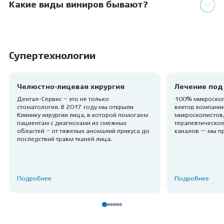
Какие виды виниров бывают?
Супертехнологии
Челюстно-лицевая хирургия
Лечение под
Дентал-Сервис – это не только
100% микроскоп
стоматология. В 2017 году мы открыли
вектор компании
Клинику хирургии лица, в которой помогаем
микроскопистов,
пациентам с диагнозами из смежных
терапевтическое
областей – от тяжелых аномалий прикуса до
каналов — мы п
последствий травм тканей лица.
Подробнее
Подробнее