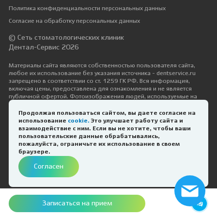
Политика конфиденциальности персональных данных
Согласие на обработку персональных данных
© Сеть стоматологических клиник
Дентал-Сервис 2026
Материалы сайта являются собственностью пользователя сайта,
любое их использование без указания источника - dentservice.ru
запрещено в соответствии со ст. 1259 ГК РФ. Вся информация,
включая цены, предоставлена для ознакомления и не является
публичной офертой. Фотоизображения людей, используемые на
сайте, размещены исключительно с их согласия в рамках трудовых и
гражданско-правовых отношений с ними.
Продолжая пользоваться сайтом, вы даете согласие на
использование
cookie.
Это улучшает работу сайта и
Дизайн и разработка —
Космос-Веб
взаимодействие с ним. Если вы не хотите, чтобы ваши
пользовательские данные обрабатывались,
пожалуйста, ограничьте их использование в своем
ИМЕЮТСЯ ПРОТИВОПОКАЗАНИЯ.
браузере.
НЕОБХОДИМА КОНСУЛЬТАЦИЯ
Согласен
СПЕЦИАЛИСТА
Записаться на прием