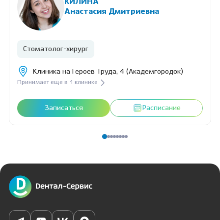
КИЛИНА
зубов любой сложности, прием особенных детей, прием по
Анастасия Дмитриевна
протоколу GBT, бережная адаптация к стоматологическому
приему, герметизация фиссур, анализ компьютерной
томографии и составление плана лечения.
Стоматолог-хирург
Клиника на Героев Труда, 4 (Академгородок)
Принимает еще в 1 клинике
Записаться
Расписание