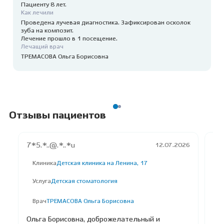
Пациенту 8 лет.
Как лечили
Проведена лучевая диагностика. Зафиксирован осколок
зуба на композит.
Лечение прошло в 1 посещение.
Лечащий врач
ТРЕМАСОВА Ольга Борисовна
Отзывы пациентов
7*5.*..@.*..*u
Юл
12.07.2026
Клиника
Детская клиника на Ленина, 17
К
Услуга
Детская стоматология
У
Врач
ТРЕМАСОВА Ольга Борисовна
В
Ольга Борисовна, доброжелательный и
Ес