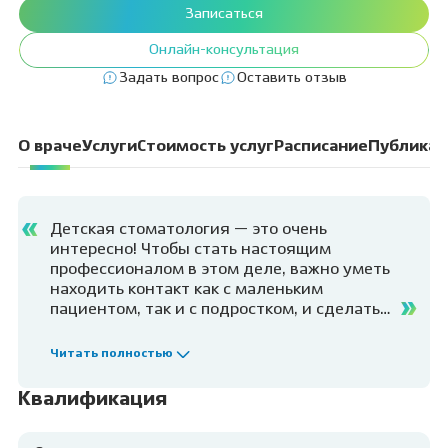
Записаться
Онлайн-консультация
Задать вопрос
Оставить отзыв
О враче
Услуги
Стоимость услуг
Расписание
Публикац
Детская стоматология — это очень
интересно! Чтобы стать настоящим
профессионалом в этом деле, важно уметь
находить контакт как с маленьким
пациентом, так и с подростком, и сделать
качественную работу. Я очень рада, что
работаю в условиях, позволяющих оказать
Читать полностью
стоматологическую помощь любому
пациенту. Самый современный подход к
Квалификация
лечению и жизнерадостная атмосфера в
нашей клинике делают мою работу