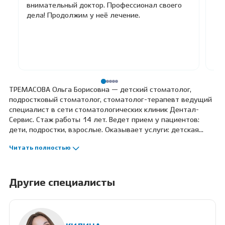
внимательный доктор. Профессионал своего
зу
дела! Продолжим у неё лечение.
Но
ад
ср
с а
Чи
ТРЕМАСОВА Ольга Борисовна — детский стоматолог,
подростковый стоматолог, стоматолог-терапевт ведущий
специалист в сети стоматологических клиник Дентал-
Сервис. Стаж работы 14 лет. Ведет прием у пациентов:
дети, подростки, взрослые. Оказывает услуги: детская
стоматология, травма детского зуба, лечение детей под
Читать полностью
наркозом, лечение детей под седацией, лечение кариеса у
детей, лечение пульпита у детей, профессиональная
гигиена и чистка для детей, профилактический осмотр у
детей, лечение зубов особенным детям, подростковая
Другие специалисты
стоматология, терапевтическая стоматология, лечение
кариеса, лечение пульпита, лечение периодонтита.
Профессиональные навыки: лечение под микроскопом,
лечение под наркозом, лечение под седацией, лечение