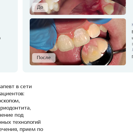
а
апевт в сети
ациентов:
оскопом,
ериодонтита,
чение под
нных технологий
ечения, прием по