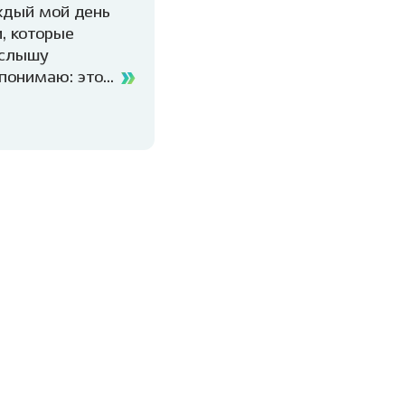
дый мой день
, которые
 слышу
 понимаю: это
ность ко всему,
гической
и