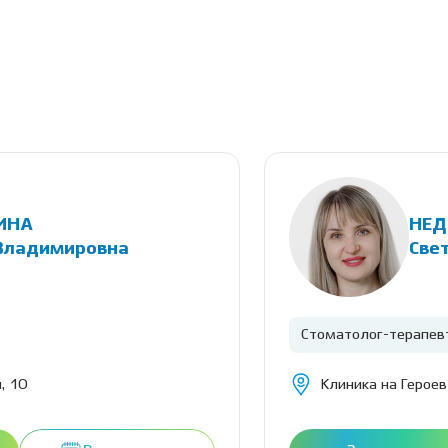
ИНА
НЕД
Владимировна
Све
Стоматолог-терапев
, 10
Клиника на Героев