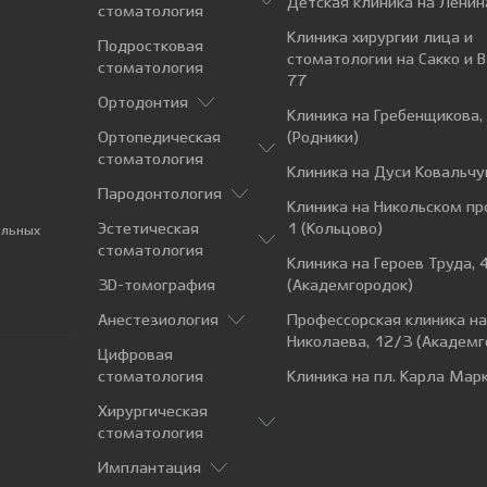
Детская клиника на Ленин
стоматология
Клиника хирургии лица и
Подростковая
стоматологии на Сакко и 
стоматология
77
Ортодонтия
Клиника на Гребенщикова,
Ортопедическая
(Родники)
стоматология
Клиника на Дуси Ковальчу
Пародонтология
Клиника на Никольском пр
Эстетическая
1 (Кольцово)
альных
стоматология
Клиника на Героев Труда, 
3D-томография
(Академгородок)
Анестезиология
Профессорская клиника н
Николаева, 12/3 (Академг
Цифровая
стоматология
Клиника на пл. Карла Марк
Хирургическая
стоматология
Имплантация