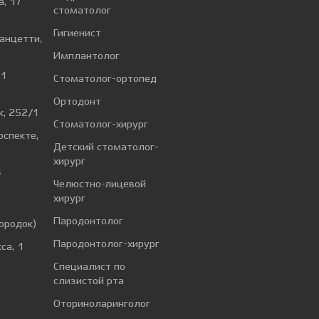
а, 17
стоматолог
Гигиенист
Ванцетти,
Имплантолог
 1
Стоматолог-ортопед
Ортодонт
к, 252/1
Стоматолог-хирург
оспекте,
Детский стоматолог-
хирург
4
Челюстно-лицевой
хирург
а
Пародонтолог
ородок)
Пародонтолог-хирург
са, 1
Специалист по
слизистой рта
Оториноларинголог