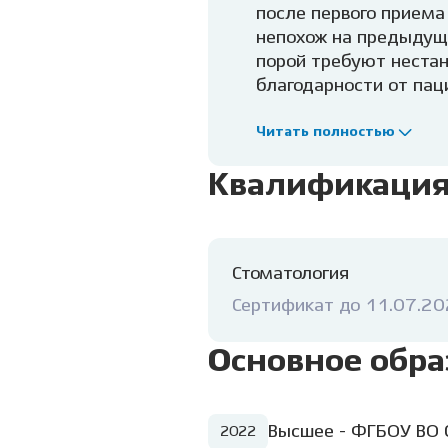
после первого приема
непохож на предыдущи
порой требуют нестан
благодарности от пац
стоит того.
Как врач я
что беспокоит пациен
Читать полностью
проблемы — это коман
Квалификаци
сотрудничества на ка
Стоматология
Сертификат до 11.07.2
Основное обра
Высшее - ФГБОУ ВО 
2022