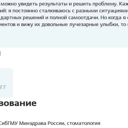
 можно увидеть результаты и решить проблему.
Каж
й: я постоянно сталкиваюсь с разными ситуациями
дартных решений и полной самоотдачи. Но когда я
иентов и вижу их довольные лучезарные улыбки, то
 всегда стараюсь проявлять заботу и заинтересован
та в моменте. Потому что лечение любой стоматоло
дная работа, которая требует совместных усилий 
я
ждом этапе.
027
зование
СибГМУ Минздрава России, стоматология