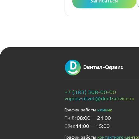
Расписание
Записаться
+7 (383) 308-00-00
vopros-otvet@dentservice.ru
График работы
клиник
Пн-Вс
08:00 — 21:00
Обед
14:00 — 15:00
График работы
контактного-центр