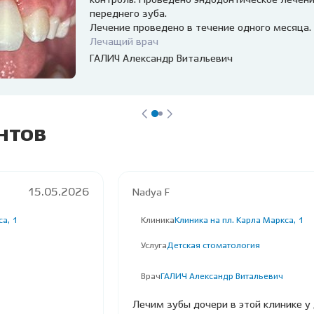
контроль. Проведено эндодонтическое лечен
переднего зуба.
Лечение проведено в течение одного месяца.
Лечащий врач
ГАЛИЧ Александр Витальевич
нтов
15.05.2026
Nadya F
са, 1
Клиника
Клиника на пл. Карла Маркса, 1
Услуга
Детская стоматология
Врач
ГАЛИЧ Александр Витальевич
Лечим зубы дочери в этой клинике у