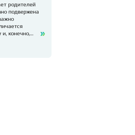
ает родителей
вно подвержена
важно
личается
и, конечно,
гативных
де мы победим
слые, дарите