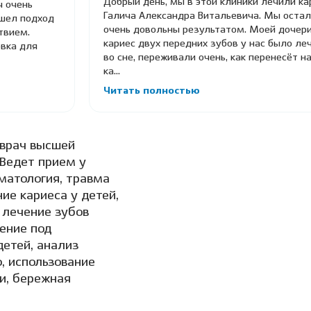
Добрый день, мы в этой клиники лечили ка
ч очень
Галича Александра Витальевича. Мы остал
ашел подход
очень довольны результатом. Моей дочери
твием.
кариес двух передних зубов у нас было ле
овка для
во сне, переживали очень, как перенесёт на
ка...
Читать полностью
 врач высшей
 Ведет прием у
оматология, травма
ие кариеса у детей,
 лечение зубов
ение под
детей, анализ
, использование
и, бережная