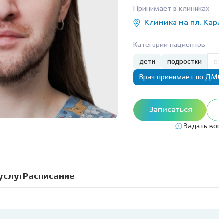
Клиника на пл. Карла
Виниры
Лечение под
Принимает в клиниках
Маркса, 1
Детский стоматолог-
ние молочных зубов
Вкладка на зуб
Лечение под 
Клиника на пл. Кар
хирург
ая ортодонтия
Коронки
Хирургичес
Категории пациентов
ие детей под
Мостовидный протез
стоматолог
зом
дети
подростки
в
Съемное протезирование
Удаление зу
ие детей под
зубов
Врач принимает по ДМ
ией
Удаление зуб
Лечение ВНЧС
а детского зуба
Удаление кис
Записаться
Пародонтология
ие зубов особенным
Лечение пери
м
(флюса)
Задать во
Консервативная
ика уздечки
пародонтология
Лечение пер
Хирургическая
остковая
пародонтология
услуг
атология
Расписание