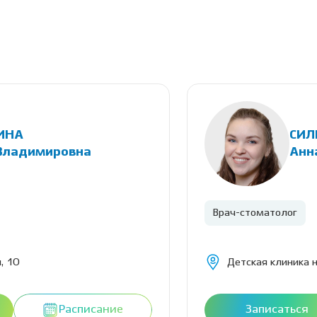
ИНА
СИЛ
Владимировна
Анн
Врач-стоматолог
, 10
Детская клиника н
Расписание
Записаться