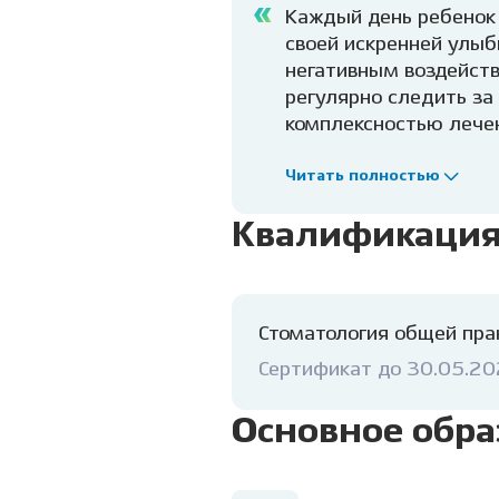
Каждый день ребенок 
своей искренней улы
негативным воздейст
регулярно следить за
комплексностью лечен
высоким профессионал
эмоций, а визит к вр
Читать полностью
злобных микробов и н
Квалификаци
детям и счастливое, и
Стоматология общей пра
Сертификат до 30.05.2
Основное обра