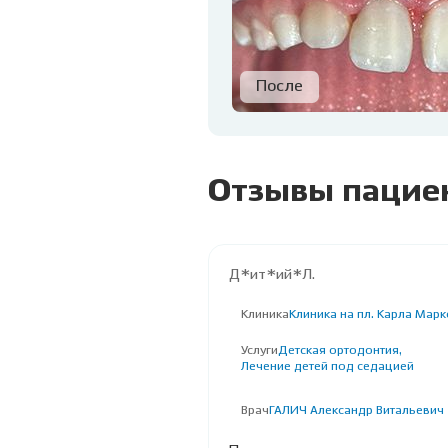
Отзывы пацие
Д*ит*ий*Л.
Клиника
Клиника на пл. Карла Марк
Услуги
Детская ортодонтия,
Лечение детей под седацией
Врач
ГАЛИЧ Александр Витальевич