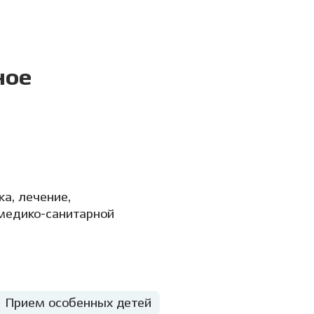
ное
а, лечение,
 медико-санитарной
Прием особенных детей