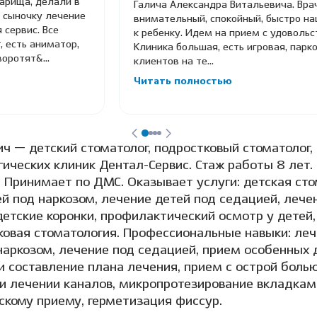
арища, делали в
Галича Александра Витальевича. Вра
 сыночку лечение
внимательный, спокойный, быстро н
 сервис. Все
к ребенку. Идем на прием с удовольс
, есть аниматор,
Клиника большая, есть игровая, парк
оротят&...
клиентов на те...
Читать полностью
ч — детский стоматолог, подростковый стоматолог,
гических клиник Дентал-Сервис. Стаж работы 8 лет.
. Принимает по ДМС. Оказывает услуги: детская ст
ей под наркозом, лечение детей под седацией, лечен
детские коронки, профилактический осмотр у детей,
овая стоматология. Профессиональные навыки: леч
наркозом, лечение под седацией, прием особенных 
 составление плана лечения, прием с острой болью
и лечении каналов, микропротезирование вкладкам
скому приему, герметизация фиссур.