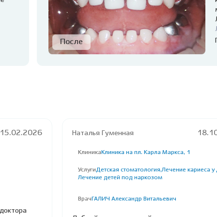
ие
15.02.2026
Наталья Гуменная
18.1
Клиника
Клиника на пл. Карла Маркса, 1
Услуги
Детская стоматология,
Лечение кариеса у 
Лечение детей под наркозом
Врач
ГАЛИЧ Александр Витальевич
 доктора