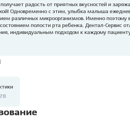
получает радость от приятных вкусностей и заряж
бкой! Одновременно с этим, улыбка малыша ежедне
вием различных микроорганизмов. Именно поэтому 
 состоянием полости рта ребенка.
Дентал-Сервис от
ия, индивидуальным подходом к каждому пациенту 
измом. Поэтому у вашего ребенка не останется не
ачу станет маленьким, но веселым приключением, г
аучимся правильно чистить зубки.
Уважаемые взро
я
 здоровое детство!
ктики
028
зование