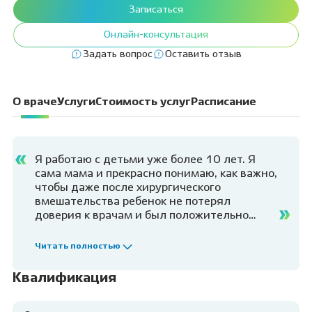
Записаться
Онлайн-консультация
Задать вопрос
Оставить отзыв
О враче
Услуги
Стоимость услуг
Расписание
Я работаю с детьми уже более 10 лет. Я
сама мама и прекрасно понимаю, как важно,
чтобы даже после хирургического
вмешательства ребенок не потерял
доверия к врачам и был положительно
настроен на дальнейшее лечение. Мы
располагаем достаточным временем и
Читать полностью
желанием найти с ребенком контакт.
Благодаря прекрасным анестетикам и
Квалификация
возможностью вести прием под седацией
неприятные ощущения у ребенка сводятся