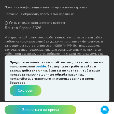
Политика конфиденциальности персональных данных
Согласие на обработку персональных данных
© Сеть стоматологических клиник
Дентал-Сервис 2026
Материалы сайта являются собственностью пользователя сайта,
любое их использование без указания источника - dentservice.ru
запрещено в соответствии со ст. 1259 ГК РФ. Вся информация,
включая цены, предоставлена для ознакомления и не является
публичной офертой. Фотоизображения людей, используемые на
сайте, размещены исключительно с их согласия в рамках трудовых и
гражданско-правовых отношений с ними.
Продолжая пользоваться сайтом, вы даете согласие на
использование
cookie.
Это улучшает работу сайта и
Дизайн и разработка —
Космос-Веб
взаимодействие с ним. Если вы не хотите, чтобы ваши
пользовательские данные обрабатывались,
пожалуйста, ограничьте их использование в своем
ИМЕЮТСЯ ПРОТИВОПОКАЗАНИЯ.
браузере.
НЕОБХОДИМА КОНСУЛЬТАЦИЯ
Согласен
СПЕЦИАЛИСТА
Записаться на прием