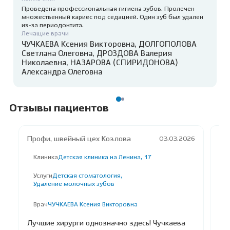
Проведена профессиональная гигиена зубов. Пролечен
множественный кариес под седацией. Один зуб был удален
из-за периодонтита.
Лечащие врачи
ЧУЧКАЕВА Ксения Викторовна,
ДОЛГОПОЛОВА
Светлана Олеговна,
ДРОЗДОВА Валерия
Николаевна,
НАЗАРОВА (СПИРИДОНОВА)
Александра Олеговна
Отзывы пациентов
Профи, швейный цех Козлова
Ва
03.03.2026
Клиника
Детская клиника на Ленина, 17
К
Услуги
Детская стоматология,
У
Удаление молочных зубов
П
Врач
ЧУЧКАЕВА Ксения Викторовна
В
Лучшие хирурги однозначно здесь! Чучкаева
За