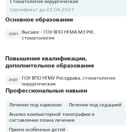
к минимуму. И как же бывает приятно
Стоматология хирургическая
после удаления услышать слова
Сертификат до 22.04.2027
благодарности от маленького пациента:
«Спасибо, тетя, что помогли моему зубику
Основное образование
выпасть!»
Высшее - ГОУ ВПО НГМА МЗ РФ,
2001
стоматология
Повышение квалификации,
дополнительное образование
ГОУ ВПО НГМУ Росздрава, стоматология
2007
хирургическая
Профессиональные навыки
Лечение под наркозом
Лечение под седацией
Анализ компьютерной томографии и
составление плана лечения
Прием особенных детей