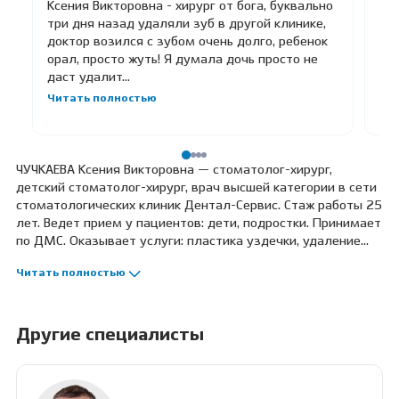
Ксения Викторовна - хирург от бога, буквально
се
три дня назад удаляли зуб в другой клинике,
ад
доктор возился с зубом очень долго, ребенок
при
орал, просто жуть! Я думала дочь просто не
то
даст удалит...
Читать полностью
ЧУЧКАЕВА Ксения Викторовна — стоматолог-хирург,
детский стоматолог-хирург, врач высшей категории в сети
стоматологических клиник Дентал-Сервис. Стаж работы 25
лет. Ведет прием у пациентов: дети, подростки. Принимает
по ДМС. Оказывает услуги: пластика уздечки, удаление
молочных зубов. Профессиональные навыки: лечение под
Читать полностью
наркозом, лечение под седацией, анализ компьютерной
томографии и составление плана лечения, прием
особенных детей.
Другие специалисты