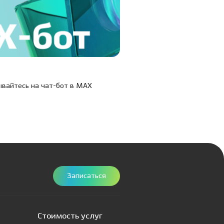
20.03.26
вайтесь на чат-бот в МАХ
Учусь, умею, учу: в Дентал
состоялась XIX Межклинич
конференция
Записаться
Стоимость услуг