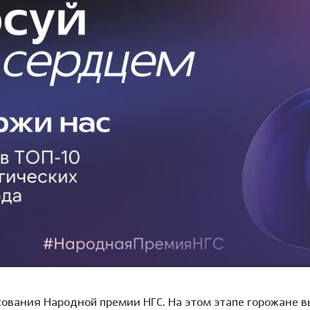
Клиника на пл. Карла
Виниры
Лечение под
Маркса, 1
Детский стоматолог-
ние молочных зубов
Вкладка на зуб
Лечение под 
хирург
ая ортодонтия
Коронки
Хирургичес
ие детей под
Мостовидный протез
стоматолог
зом
Съемное протезирование
Удаление зу
ие детей под
зубов
ией
Удаление зуб
Лечение ВНЧС
а детского зуба
Удаление кис
Пародонтология
ие зубов особенным
Лечение пери
м
(флюса)
Консервативная
ика уздечки
пародонтология
Лечение пер
Хирургическая
остковая
пародонтология
атология
сования Народной премии НГС. На этом этапе горожане 