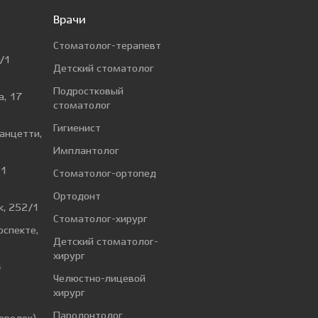
Врачи
Стоматолог-терапевт
/1
Детский стоматолог
Подростковый
а, 17
стоматолог
Гигиенист
Ванцетти,
Имплантолог
 1
Стоматолог-ортопед
Ортодонт
к, 252/1
Стоматолог-хирург
оспекте,
Детский стоматолог-
хирург
4
Челюстно-лицевой
хирург
а
Пародонтолог