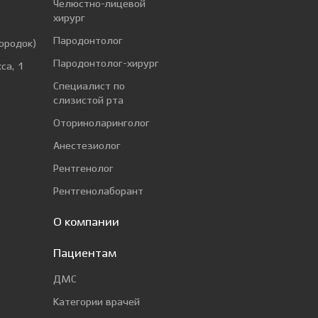
Челюстно-лицевой
хирург
а
Пародонтолог
ородок)
Пародонтолог-хирург
са, 1
Специалист по
слизистой рта
Оториноларинголог
Анестезиолог
Рентгенолог
Рентгенолаборант
О компании
Пациентам
ДМС
Категории врачей