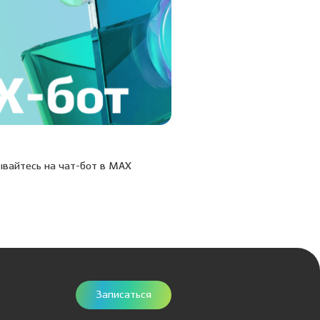
20.03.26
вайтесь на чат-бот в МАХ
Учусь, умею, учу: в Дентал
состоялась XIX Межклинич
конференция
Записаться