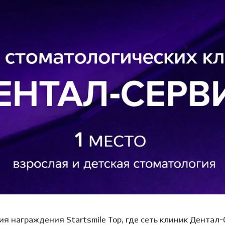
Клиника на пл. Карла
Виниры
Лечение под
Маркса, 1
Детский стоматолог-
ние молочных зубов
Вкладка на зуб
Лечение под 
хирург
ая ортодонтия
Коронки
Хирургичес
ие детей под
Мостовидный протез
стоматолог
зом
Съемное протезирование
Удаление зу
ие детей под
зубов
ией
Удаление зуб
Лечение ВНЧС
а детского зуба
Удаление кис
Пародонтология
ие зубов особенным
Лечение пери
м
(флюса)
Консервативная
ика уздечки
пародонтология
Лечение пер
Хирургическая
остковая
пародонтология
атология
я награждения Startsmile Top, где сеть клиник Дентал-