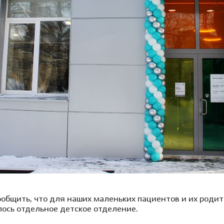
Клиника на пл. Карла
Виниры
Лечение под
Маркса, 1
Детский стоматолог-
ние молочных зубов
Вкладка на зуб
Лечение под 
хирург
ая ортодонтия
Коронки
Хирургичес
ие детей под
Мостовидный протез
стоматолог
зом
Съемное протезирование
Удаление зу
ие детей под
зубов
ией
Удаление зуб
Лечение ВНЧС
а детского зуба
Удаление кис
Пародонтология
ие зубов особенным
Лечение пери
м
(флюса)
Консервативная
ика уздечки
пародонтология
Лечение пер
Хирургическая
остковая
пародонтология
атология
общить, что для наших маленьких пациентов и их родит
лось отдельное детское отделение.