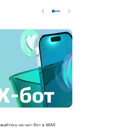
20.03.26
вайтесь на чат-бот в МАХ
Учусь, умею, учу: в Дентал
состоялась XIX Межклинич