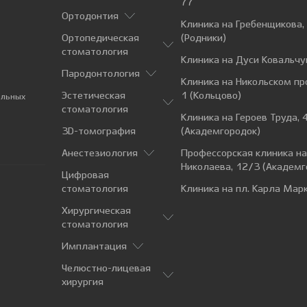
77
Ортодонтия
Клиника на Гребенщикова,
Ортопедическая
(Родники)
стоматология
Клиника на Дуси Ковальчу
Пародонтология
Клиника на Никольском пр
Эстетическая
1 (Кольцово)
альных
стоматология
Клиника на Героев Труда, 
3D-томография
(Академгородок)
Анестезиология
Профессорская клиника н
Николаева, 12/3 (Академг
Цифровая
стоматология
Клиника на пл. Карла Марк
Хирургическая
стоматология
Имплантация
Челюстно-лицевая
хирургия