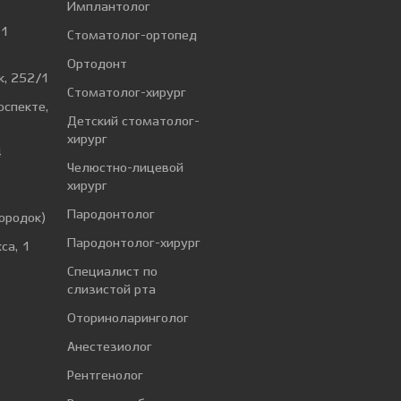
Имплантолог
 1
Стоматолог-ортопед
Ортодонт
к, 252/1
Стоматолог-хирург
оспекте,
Детский стоматолог-
хирург
4
Челюстно-лицевой
хирург
а
Пародонтолог
ородок)
Пародонтолог-хирург
са, 1
Специалист по
слизистой рта
Оториноларинголог
Анестезиолог
Рентгенолог