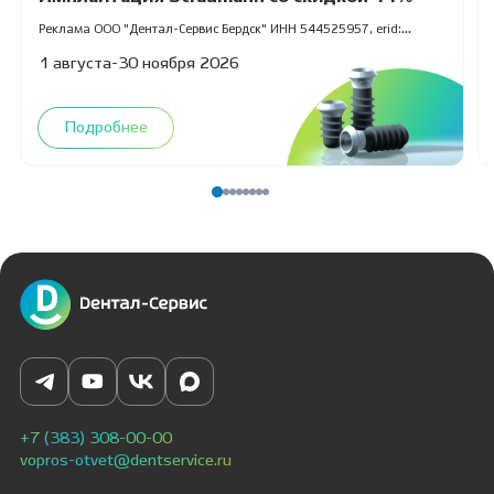
Реклама ООО "Дентал-Сервис Бердск" ИНН 544525957, erid:
2VfnxxvcQ2f
1 августа-30 ноября 2026
Подробнее
+7 (383) 308-00-00
vopros-otvet@dentservice.ru