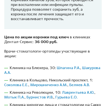
корневых каналов зуба, которое проводится
при воспалении или инфекции пульпы.
Процедура позволяет сохранить зуб, а
коронка после лечения защищает его и
восстанавливает прочность.
Цена по акции коронки под ключ
в клиниках
Дентал-Сервис:
36 000 руб.
Врачи-стоматологи-ортопеды участвующие в
акции:
Клиника на Блюхера, 30:
Шпагина Р.А.
,
Шакурова
А.А.
Клиника в Кольцово, Никольский проспект, 1:
Соколова Е.Е.
,
Мирошниченко А.М.
,
Беляев А.В.
Клиника на Революции, 10:
Лаврентьева А.Ю.
,
Мотык П.А.
,
Бурнистов И.В
.,
Гурьева Е.О.
Клиника хирургии лица и стоматологии на Сакко