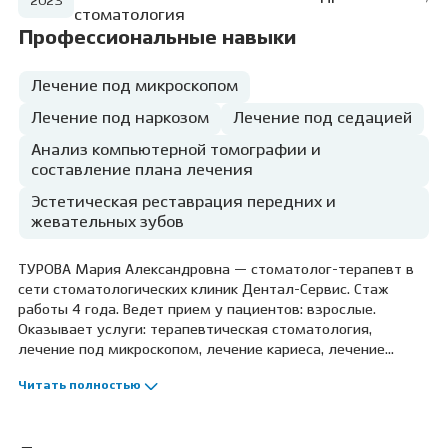
2023
стоматология
Профессиональные навыки
Лечение под микроскопом
Лечение под наркозом
Лечение под седацией
Анализ компьютерной томографии и
составление плана лечения
Эстетическая реставрация передних и
жевательных зубов
ТУРОВА Мария Александровна — стоматолог-терапевт в
сети стоматологических клиник Дентал-Сервис. Стаж
работы 4 года. Ведет прием у пациентов: взрослые.
Оказывает услуги: терапевтическая стоматология,
лечение под микроскопом, лечение кариеса, лечение
пульпита, лечение периодонтита, реставрация зубов.
Читать полностью
Профессиональные навыки: лечение под микроскопом,
лечение под наркозом, лечение под седацией, анализ
компьютерной томографии и составление плана лечения,