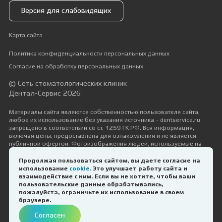
Версия для слабовидящих
Карта сайта
Политика конфиденциальности персональных данных
Согласие на обработку персональных данных
© Сеть стоматологических клиник
Дентал-Сервис 2026
Материалы сайта являются собственностью пользователя сайта,
любое их использование без указания источника - dentservice.ru
запрещено в соответствии со ст. 1259 ГК РФ. Вся информация,
включая цены, предоставлена для ознакомления и не является
публичной офертой. Фотоизображения людей, используемые на
сайте, размещены исключительно с их согласия в рамках трудовых и
гражданско-правовых отношений с ними.
Продолжая пользоваться сайтом, вы даете согласие на
использование
cookie.
Это улучшает работу сайта и
Дизайн и разработка —
Космос-Веб
взаимодействие с ним. Если вы не хотите, чтобы ваши
пользовательские данные обрабатывались,
пожалуйста, ограничьте их использование в своем
ИМЕЮТСЯ ПРОТИВОПОКАЗАНИЯ.
браузере.
НЕОБХОДИМА КОНСУЛЬТАЦИЯ
Согласен
СПЕЦИАЛИСТА