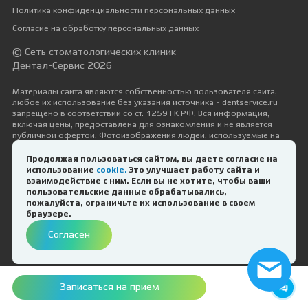
Политика конфиденциальности персональных данных
Согласие на обработку персональных данных
© Сеть стоматологических клиник
Дентал-Сервис 2026
Материалы сайта являются собственностью пользователя сайта,
любое их использование без указания источника - dentservice.ru
запрещено в соответствии со ст. 1259 ГК РФ. Вся информация,
включая цены, предоставлена для ознакомления и не является
публичной офертой. Фотоизображения людей, используемые на
сайте, размещены исключительно с их согласия в рамках трудовых и
гражданско-правовых отношений с ними.
Продолжая пользоваться сайтом, вы даете согласие на
использование
cookie.
Это улучшает работу сайта и
Дизайн и разработка —
Космос-Веб
взаимодействие с ним. Если вы не хотите, чтобы ваши
пользовательские данные обрабатывались,
пожалуйста, ограничьте их использование в своем
ИМЕЮТСЯ ПРОТИВОПОКАЗАНИЯ.
браузере.
НЕОБХОДИМА КОНСУЛЬТАЦИЯ
Согласен
СПЕЦИАЛИСТА
Записаться на прием