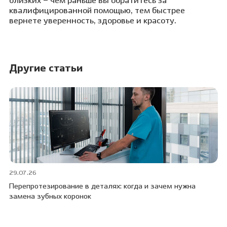
близких – чем раньше вы обратитесь за
квалифицированной помощью, тем быстрее
вернете уверенность, здоровье и красоту.
Другие статьи
29.07.26
13
Перепротезирование в деталях: когда и зачем нужна
Ле
замена зубных коронок
пр